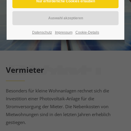
Datenschutz
Impressum
Cookie-Details
PV-Lichtinger
Vermieter
Besonders für kleine Wohnanlagen rechnet sich die
Investition einer Photovoltaik-Anlage für die
Stromversorgung der Mieter. Die Nebenkosten von
Mietwohnungen sind in den letzten Jahren erheblich
gestiegen.